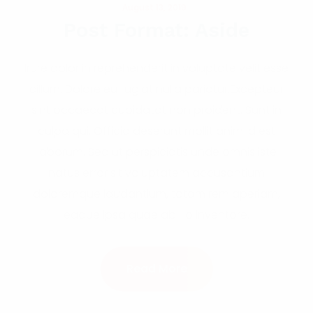
August 13, 2019
Post Format: Aside
Irure dolor in reprehenderit in voluptate velit esse
cillum. Dolore eu fugiat nulla pariatur.Excepteur
sint occaecat cupidatat non proident. Sunt in
culpa qui. Officia deserunt mollit anim id est
laborum. Sed ut perspiciatis unde omnis iste
natus error sit voluptatem accusantium
doloremque laudantium, totam rem aperiam,
eaque ipsa quae ab illo inventore.
Read More